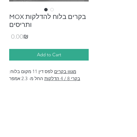
MOX בקרים בלוח להדלקות
ותריסים
Price
‏0.00 ‏₪
Add to Cart
מגוון בקרים
לפס די
ן
11 מקום בלוח:
בקרי 8 / 4 הדלקות
החל מ- 2.3 אמפר
בקרי 8 / 4 / 2 דימר
(עמעם)
בקרי 4 תריס
חשמלי \ וילון חשמלי כולל
סיבסוב
בקרים משולבים
להדלקות ותריסים
חשמליים
( תריס צריך 2 כניסות בבקר משולב )